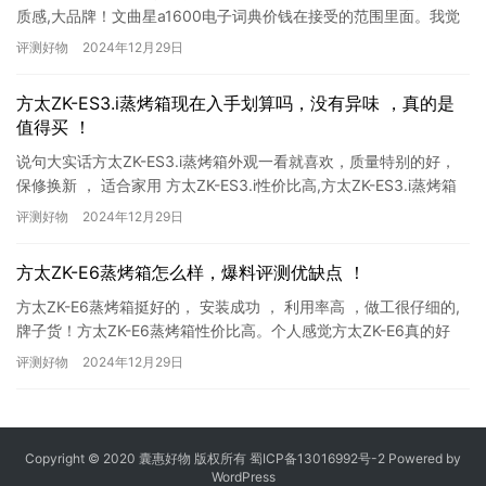
质感,大品牌！文曲星a1600电子词典价钱在接受的范围里面。我觉
得文曲星A1600真的好的，非常灵敏，中英文都能...
评测好物
2024年12月29日
方太ZK-ES3.i蒸烤箱现在入手划算吗，没有异味 ，真的是
值得买 ！
说句大实话方太ZK-ES3.i蒸烤箱外观一看就喜欢，质量特别的好，
保修换新 ， 适合家用 方太ZK-ES3.i性价比高,方太ZK-ES3.i蒸烤箱
方太大品牌，家里是灶具用的也是方...
评测好物
2024年12月29日
方太ZK-E6蒸烤箱怎么样，爆料评测优缺点 ！
方太ZK-E6蒸烤箱挺好的， 安装成功 ， 利用率高 ，做工很仔细的,
牌子货！方太ZK-E6蒸烤箱性价比高。个人感觉方太ZK-E6真的好
的，放在新房里使用的 因为是整装的 所以为了...
评测好物
2024年12月29日
Copyright © 2020
囊惠好物
版权所有
蜀ICP备13016992号-2
Powered by
WordPress