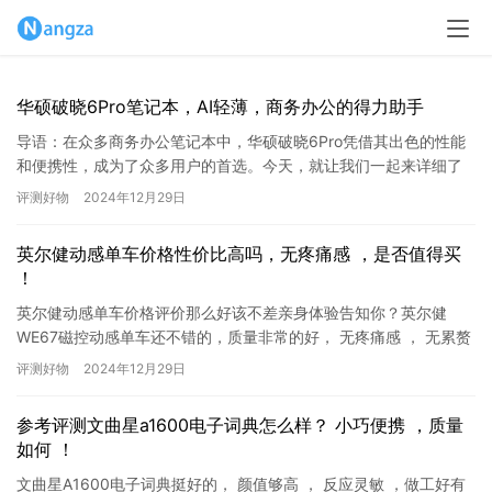
华硕破晓6Pro笔记本，AI轻薄，商务办公的得力助手
导语：在众多商务办公笔记本中，华硕破晓6Pro凭借其出色的性能
和便携性，成为了众多用户的首选。今天，就让我们一起来详细了
解这款笔记本，看看它究竟有哪些亮点。 一、产品参数 华硕破晓...
评测好物
2024年12月29日
英尔健动感单车价格性价比高吗，无疼痛感 ，是否值得买
！
英尔健动感单车价格评价那么好该不差亲身体验告知你？英尔健
WE67磁控动感单车还不错的，质量非常的好， 无疼痛感 ， 无累赘
感 。外观一看就喜欢，这款英尔健WE67有较高的性价比,英...
评测好物
2024年12月29日
参考评测文曲星a1600电子词典怎么样？ 小巧便携 ，质量
如何 ！
文曲星A1600电子词典挺好的， 颜值够高 ， 反应灵敏 ，做工好有